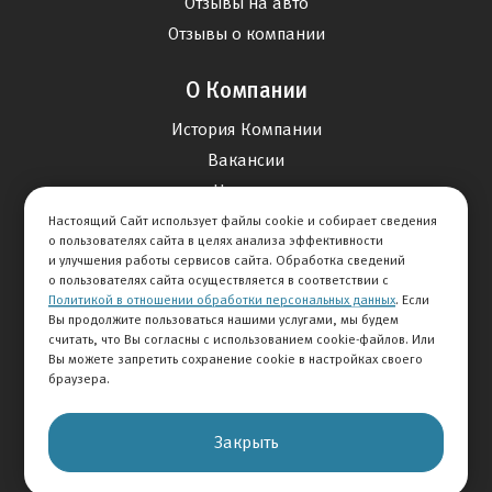
Отзывы на авто
Отзывы о компании
О Компании
История Компании
Вакансии
Новости
Настоящий Сайт использует файлы cookie и собирает сведения
о пользователях сайта в целях анализа эффективности
Карта сайта
и улучшения работы сервисов сайта. Обработка сведений
о пользователях сайта осуществляется в соответствии с
Политикой в отношении обработки персональных данных
. Если
Контакты
Вы продолжите пользоваться нашими услугами, мы будем
считать, что Вы согласны с использованием cookie-файлов. Или
Вы можете запретить сохранение cookie в настройках своего
+7 495 234-33-66
браузера.
Клиентская служба
Закрыть
© 2026 АВТОМИР
Правовая информация