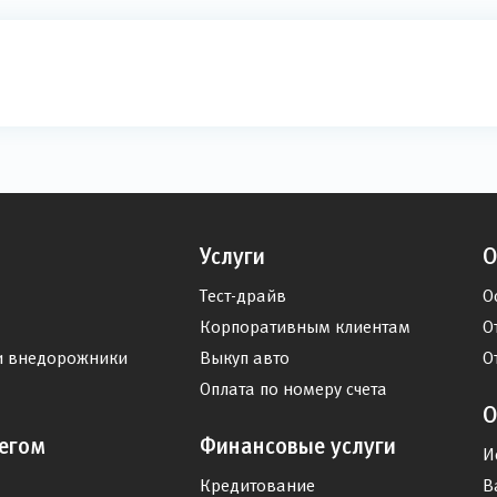
Услуги
О
Тест-драйв
О
Корпоративным клиентам
О
и внедорожники
Выкуп авто
О
Оплата по номеру счета
О
егом
Финансовые услуги
И
Кредитование
В