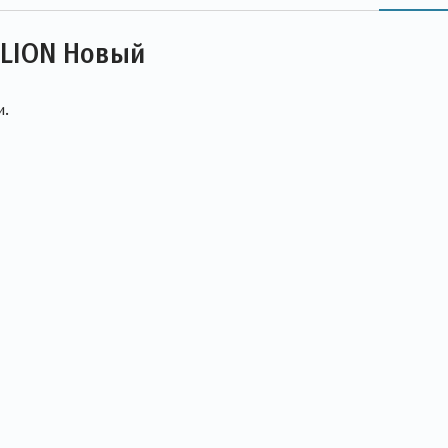
OLION Новый
и.