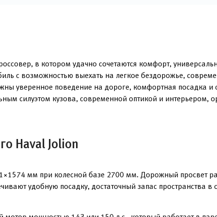
оссовер, в котором удачно сочетаются комфорт, универсальн
биль с возможностью выехать на легкое бездорожье, соврем
важны уверенное поведение на дороге, комфортная посадка и 
льным силуэтом кузова, современной оптикой и интерьером,
о Haval Jolion
41×1574 мм при колесной базе 2700 мм. Дорожный просвет р
чивают удобную посадку, достаточный запас пространства в 
 мотор мощностью 143 или 150 л.с., который работает в пар