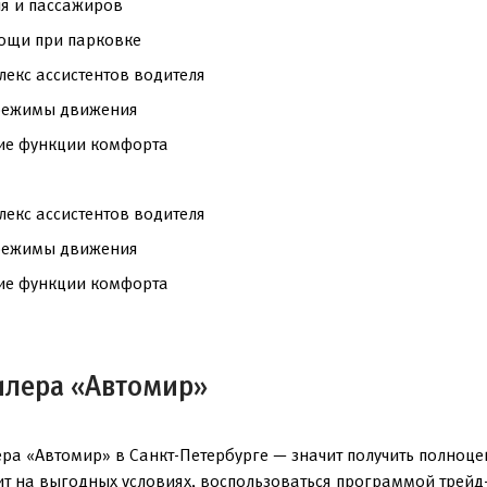
я и пассажиров
ощи при парковке
екс ассистентов водителя
 режимы движения
ие функции комфорта
екс ассистентов водителя
 режимы движения
ие функции комфорта
илера «Автомир»
а «Автомир» в Санкт-Петербурге — значит получить полноце
ит на выгодных условиях, воспользоваться программой трейд