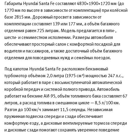
Габариты Hyundai Santa Fe составляют 4830×1900×1720 мм (до
1770 мм по высоте в зависимости от комплектации) при колёсной
базе 2815 мм. Дорожный просвет в зависимости от
комплектации составляет 139 или 177 мм, а объём багажного
отделения равен 725 литрам. Модель предлагается в пяти-,
шести- и семиместном исполнении. Размеры автомобиля
обеспечивают просторный салон с комфортной посадкой для
водителя и пассажиров, а также достаточный объём багажного
отделения для повседневных нужд и семейных поездок.
Под капотом Hyundai Santa Fe расположен бензиновый
турбомотор объёмом 2,0 литра (1975 см³) мощностью 247 л.с.,
который работает в паре с восьмиступенчатой автоматической
коробкой передач и системой полного привода. Автомобиль
работает на бензине АИ-95, объём топливного бака составляет 67
литров, а расход топлива в смешанном цикле — 8,5 л/100 км.
Разгон до 100 км/ч занимает 11,5 секунды. Независимая
пружинная подвеска спереди и сзади обеспечивает
комфортную езду, а дисковые вентилируемые тормоза спереди
и дисковые сзади помогают сохранять уверенное поведение