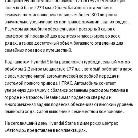
Габариты Hyundai Staria составляют 5253×1997×1990 мм при
колёсной базе 3273 мм. Объём багажного отделения в
семиместном исполнении составляет более 800 литров и
значительно увеличивается при трансформации задних рядов.
Размеры автомобиля обеспечивают просторный салон с
комфортной посадкой для водителя и пассажиров во всех
рядах, а также достаточный объём багажного отделения для
семейных поездок и путешествий.
Под капотом Hyundai Staria расположен турбодизельный мотор
объёмом 2,2 литра мощностью 177 л.с., который работает в паре
с восьмиступенчатой автоматической коробкой передач и
системой полного привода HTRAC. Автомобиль сочетает
уверенную динамику с сбалансированным расходом топлива в
городе и на трассе. Независимая подвеска спереди и
многорычажная задняя подвеска обеспечивают высокий уровень
плавности хода. Салон выполнен в семиместной компоновке.
На сегодняшний день Hyundai Staria в дилерских центрах
«Автомир» представлен в комплектациях: