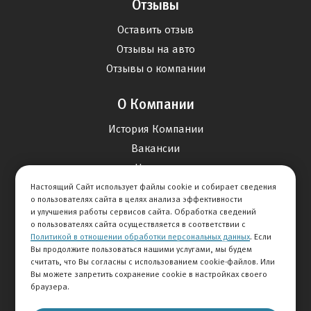
Отзывы
Оставить отзыв
Отзывы на авто
Отзывы о компании
О Компании
История Компании
Вакансии
Новости
Настоящий Сайт использует файлы cookie и собирает сведения
о пользователях сайта в целях анализа эффективности
Карта сайта
и улучшения работы сервисов сайта. Обработка сведений
о пользователях сайта осуществляется в соответствии с
Политикой в отношении обработки персональных данных
. Если
Контакты
Вы продолжите пользоваться нашими услугами, мы будем
считать, что Вы согласны с использованием cookie-файлов. Или
Вы можете запретить сохранение cookie в настройках своего
+7 495 234-33-66
браузера.
Клиентская служба