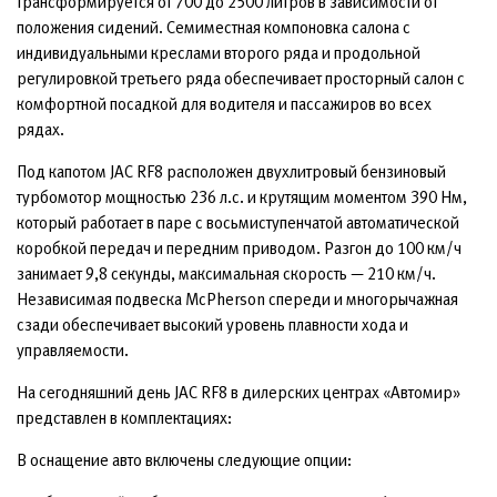
трансформируется от 700 до 2500 литров в зависимости от
положения сидений. Семиместная компоновка салона с
индивидуальными креслами второго ряда и продольной
регулировкой третьего ряда обеспечивает просторный салон с
комфортной посадкой для водителя и пассажиров во всех
рядах.
Под капотом JAC RF8 расположен двухлитровый бензиновый
турбомотор мощностью 236 л.с. и крутящим моментом 390 Нм,
который работает в паре с восьмиступенчатой автоматической
коробкой передач и передним приводом. Разгон до 100 км/ч
занимает 9,8 секунды, максимальная скорость — 210 км/ч.
Независимая подвеска McPherson спереди и многорычажная
сзади обеспечивает высокий уровень плавности хода и
управляемости.
На сегодняшний день JAC RF8 в дилерских центрах «Автомир»
представлен в комплектациях:
В оснащение авто включены следующие опции: