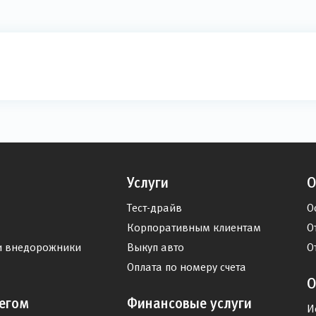
Услуги
О
Тест-драйв
О
Корпоративным клиентам
О
и внедорожники
Выкуп авто
О
Оплата по номеру счета
О
егом
Финансовые услуги
И