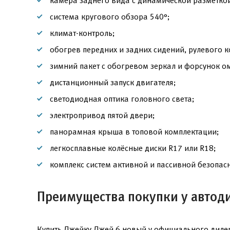
камера заднего вида с динамической разметко
система кругового обзора 540°;
климат-контроль;
обогрев передних и задних сидений, рулевого к
зимний пакет с обогревом зеркал и форсунок о
дистанционный запуск двигателя;
светодиодная оптика головного света;
электропривод пятой двери;
панорамная крыша в топовой комплектации;
легкосплавные колёсные диски R17 или R18;
комплекс систем активной и пассивной безопасн
Преимущества покупки у автод
Купить Джейку Джей 6 новый у официального дилер