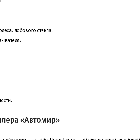
й;
олеса, лобового стекла;
мывателя;
ости.
илера «Автомир»
а «Автомир» в Санкт-Петербурге — значит получить полноце