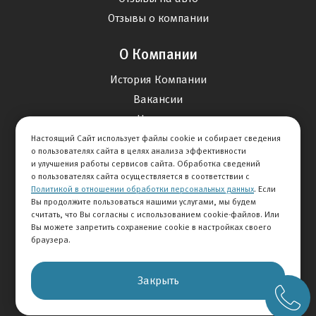
Отзывы о компании
О Компании
История Компании
Вакансии
Новости
Настоящий Сайт использует файлы cookie и собирает сведения
о пользователях сайта в целях анализа эффективности
Карта сайта
и улучшения работы сервисов сайта. Обработка сведений
о пользователях сайта осуществляется в соответствии с
Политикой в отношении обработки персональных данных
. Если
Контакты
Вы продолжите пользоваться нашими услугами, мы будем
считать, что Вы согласны с использованием cookie-файлов. Или
Вы можете запретить сохранение cookie в настройках своего
+7 495 234-33-66
браузера.
Клиентская служба
Закрыть
© 2026 АВТОМИР
Правовая информация