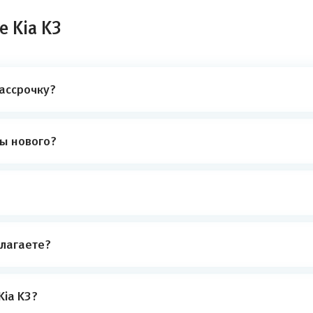
е Kia K3
рассрочку?
ты нового?
лагаете?
Kia K3?