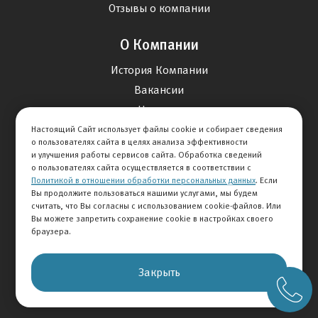
Отзывы о компании
О Компании
История Компании
Вакансии
Новости
Настоящий Сайт использует файлы cookie и собирает сведения
о пользователях сайта в целях анализа эффективности
Карта сайта
и улучшения работы сервисов сайта. Обработка сведений
о пользователях сайта осуществляется в соответствии с
Политикой в отношении обработки персональных данных
. Если
Контакты
Вы продолжите пользоваться нашими услугами, мы будем
считать, что Вы согласны с использованием cookie-файлов. Или
Вы можете запретить сохранение cookie в настройках своего
+7 495 234-33-66
браузера.
Клиентская служба
Закрыть
© 2026 АВТОМИР
Правовая информация