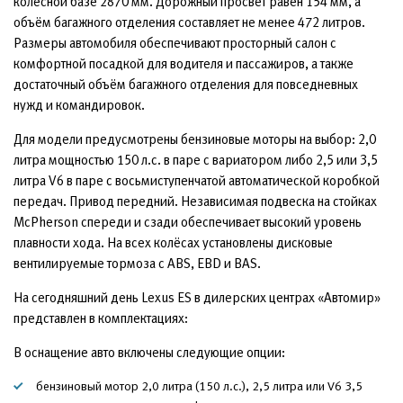
колёсной базе 2870 мм. Дорожный просвет равен 154 мм, а
объём багажного отделения составляет не менее 472 литров.
Размеры автомобиля обеспечивают просторный салон с
комфортной посадкой для водителя и пассажиров, а также
достаточный объём багажного отделения для повседневных
нужд и командировок.
Для модели предусмотрены бензиновые моторы на выбор: 2,0
литра мощностью 150 л.с. в паре с вариатором либо 2,5 или 3,5
литра V6 в паре с восьмиступенчатой автоматической коробкой
передач. Привод передний. Независимая подвеска на стойках
McPherson спереди и сзади обеспечивает высокий уровень
плавности хода. На всех колёсах установлены дисковые
вентилируемые тормоза с ABS, EBD и BAS.
На сегодняшний день Lexus ES в дилерских центрах «Автомир»
представлен в комплектациях:
В оснащение авто включены следующие опции:
бензиновый мотор 2,0 литра (150 л.с.), 2,5 литра или V6 3,5