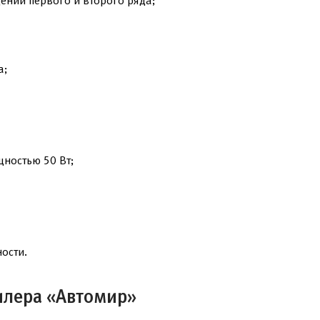
ений первого и второго ряда;
а;
ностью 50 Вт;
ости.
илера «Автомир»