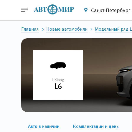
Санкт-Петербург
Главная
Новые автомобили
Модельный ряд L
LiXiang
L6
Авто в наличии
Комплектации и цены