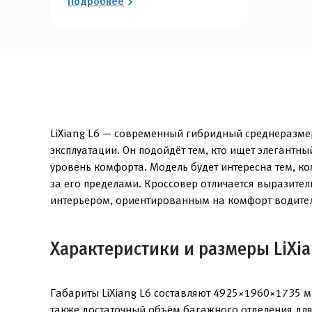
Подробнее
LiXiang L6 — современный гибридный среднеразмер
эксплуатации. Он подойдёт тем, кто ищет элегантн
уровень комфорта. Модель будет интересна тем, к
за его пределами. Кроссовер отличается выразител
интерьером, ориентированным на комфорт водител
Характеристики и размеры LiXia
Габариты LiXiang L6 составляют 4925×1960×1735 м
также достаточный объём багажного отделения для