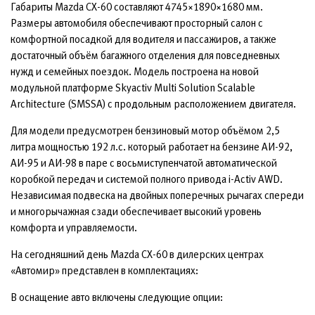
Габариты Mazda CX-60 составляют 4745×1890×1680 мм.
Размеры автомобиля обеспечивают просторный салон с
комфортной посадкой для водителя и пассажиров, а также
достаточный объём багажного отделения для повседневных
нужд и семейных поездок. Модель построена на новой
модульной платформе Skyactiv Multi Solution Scalable
Architecture (SMSSA) с продольным расположением двигателя.
Для модели предусмотрен бензиновый мотор объёмом 2,5
литра мощностью 192 л.с. который работает на бензине АИ-92,
АИ-95 и АИ-98 в паре с восьмиступенчатой автоматической
коробкой передач и системой полного привода i-Activ AWD.
Независимая подвеска на двойных поперечных рычагах спереди
и многорычажная сзади обеспечивает высокий уровень
комфорта и управляемости.
На сегодняшний день Mazda CX-60 в дилерских центрах
«Автомир» представлен в комплектациях:
В оснащение авто включены следующие опции: