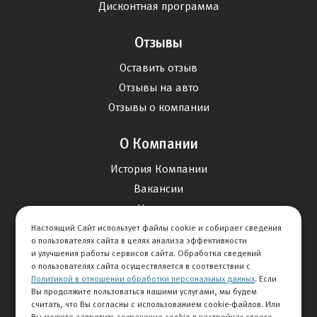
Дисконтная программа
Отзывы
Оставить отзыв
Отзывы на авто
Отзывы о компании
О Компании
История Компании
Вакансии
Новости
Настоящий Сайт использует файлы cookie и собирает сведения
о пользователях сайта в целях анализа эффективности
Карта сайта
и улучшения работы сервисов сайта. Обработка сведений
о пользователях сайта осуществляется в соответствии с
Политикой в отношении обработки персональных данных
. Если
Контакты
Вы продолжите пользоваться нашими услугами, мы будем
считать, что Вы согласны с использованием cookie-файлов. Или
Вы можете запретить сохранение cookie в настройках своего