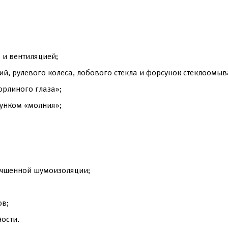
 и вентиляцией;
ий, рулевого колеса, лобового стекла и форсунок стеклоомыв
орлиного глаза»;
унком «молния»;
учшенной шумоизоляции;
ов;
ости.