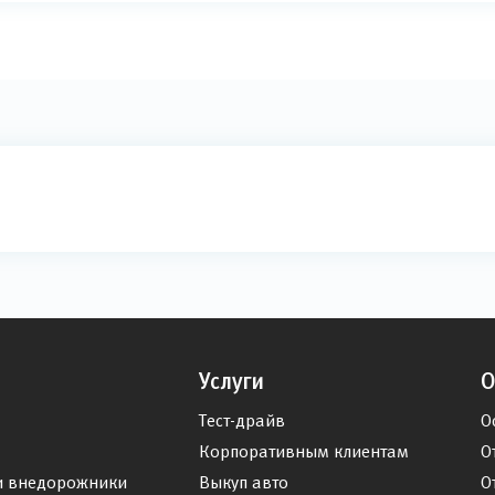
Услуги
О
Тест-драйв
О
Корпоративным клиентам
О
и внедорожники
Выкуп авто
О