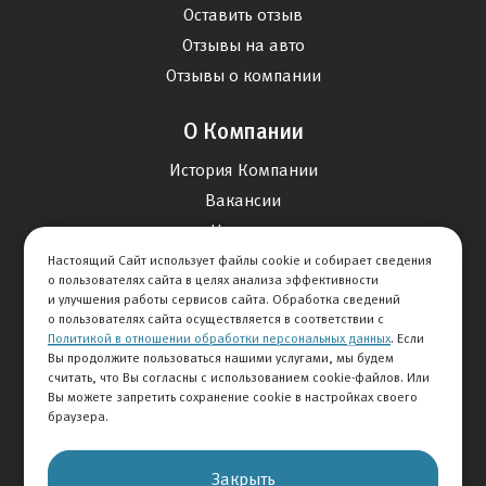
Оставить отзыв
Отзывы на авто
Отзывы о компании
О Компании
История Компании
Вакансии
Новости
Настоящий Сайт использует файлы cookie и собирает сведения
о пользователях сайта в целях анализа эффективности
Карта сайта
и улучшения работы сервисов сайта. Обработка сведений
о пользователях сайта осуществляется в соответствии с
Политикой в отношении обработки персональных данных
. Если
Контакты
Вы продолжите пользоваться нашими услугами, мы будем
считать, что Вы согласны с использованием cookie-файлов. Или
Вы можете запретить сохранение cookie в настройках своего
+7 495 234-33-66
браузера.
Клиентская служба
Закрыть