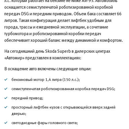
л.с. который работает на бензине не ниже АИ-95. Автомобиль
оснащается семиступенчатой роботизированной коробкой
передач DSG и передним приводом. Объем бака составляет 66
литров. Такая конфигурация делает лифтбек удобным для
города, трассы и ежедневной эксплуатации, а сочетание
турбомотора и роботизированной коробки передач
обеспечивает хороший баланс между динамикой и комфортом.
На сегодняшний день Skoda Superb в дилерских центрах
«Автомир» представлен в комплектациях:
В оснащение авто включены следующие опции:
бензиновый мотор 1,4 литра (150 л.с.);
семиступенчатая роботизированная коробка передач DSG;
передний привод;
просторный лифтбек-кузов с открывающейся вверх задней
дверью;
светодиодные фары головного света;