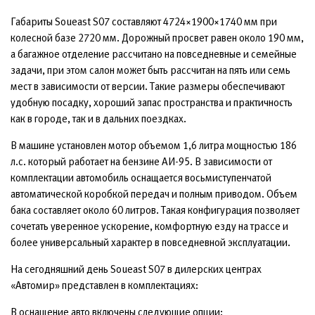
Габариты Soueast S07 составляют 4724×1900×1740 мм при
колесной базе 2720 мм. Дорожный просвет равен около 190 мм,
а багажное отделение рассчитано на повседневные и семейные
задачи, при этом салон может быть рассчитан на пять или семь
мест в зависимости от версии. Такие размеры обеспечивают
удобную посадку, хороший запас пространства и практичность
как в городе, так и в дальних поездках.
В машине установлен мотор объемом 1,6 литра мощностью 186
л.с. который работает на бензине АИ-95. В зависимости от
комплектации автомобиль оснащается восьмиступенчатой
автоматической коробкой передач и полным приводом. Объем
бака составляет около 60 литров. Такая конфигурация позволяет
сочетать уверенное ускорение, комфортную езду на трассе и
более универсальный характер в повседневной эксплуатации.
На сегодняшний день Soueast S07 в дилерских центрах
«Автомир» представлен в комплектациях:
В оснащение авто включены следующие опции: