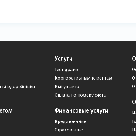
Услуги
О
Тест-драйв
О
Корпоративным клиентам
О
и внедорожники
Выкуп авто
О
Оплата по номеру счета
О
егом
Финансовые услуги
И
Кредитование
В
Страхование
Н