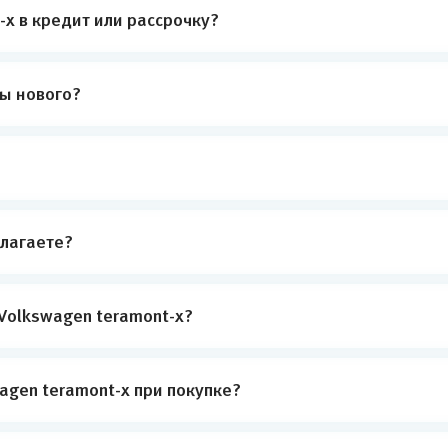
x в кредит или рассрочку?
ты нового?
лагаете?
Volkswagen teramont-x?
agen teramont-x при покупке?