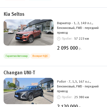
Kia Seltos
Вариатор - 1, 2, 149 л.с.,
Бензиновый, FWD - передний
привод
57 223 км
Пробег:
2 095 000
р.
Гарантия Автомир
Возврат НДС
Changan UNI-T
Робот - 7, 1,5, 167 л.с.,
Бензиновый, FWD - передний
привод
25 380 км
Пробег:
2 120 000
р.