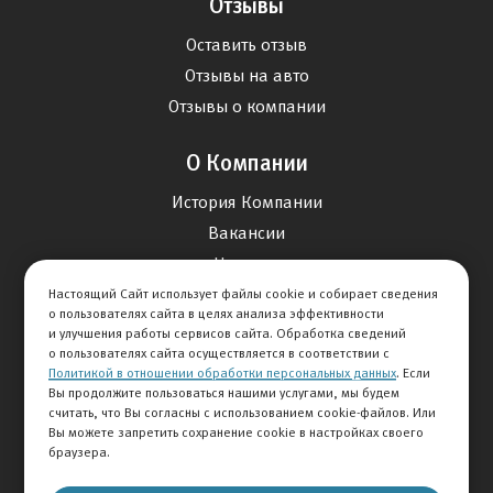
Отзывы
Оставить отзыв
Отзывы на авто
Отзывы о компании
О Компании
История Компании
Вакансии
Новости
Настоящий Сайт использует файлы cookie и собирает сведения
о пользователях сайта в целях анализа эффективности
Карта сайта
и улучшения работы сервисов сайта. Обработка сведений
о пользователях сайта осуществляется в соответствии с
Политикой в отношении обработки персональных данных
. Если
Контакты
Вы продолжите пользоваться нашими услугами, мы будем
считать, что Вы согласны с использованием cookie-файлов. Или
Вы можете запретить сохранение cookie в настройках своего
+7 495 234-33-66
браузера.
Клиентская служба