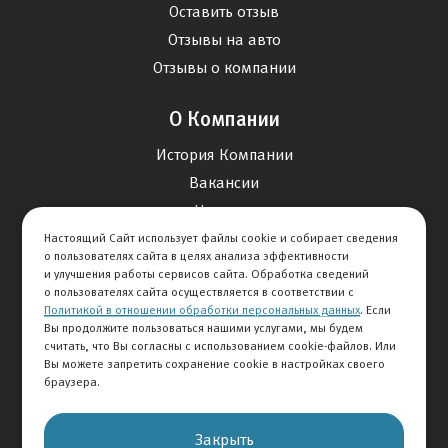
Оставить отзыв
Отзывы на авто
Отзывы о компании
О Компании
История Компании
Вакансии
Новости
Настоящий Сайт использует файлы cookie и собирает сведения
о пользователях сайта в целях анализа эффективности
Карта сайта
и улучшения работы сервисов сайта. Обработка сведений
о пользователях сайта осуществляется в соответствии с
Политикой в отношении обработки персональных данных
. Если
Контакты
Вы продолжите пользоваться нашими услугами, мы будем
считать, что Вы согласны с использованием cookie-файлов. Или
Вы можете запретить сохранение cookie в настройках своего
+7 495 234-33-66
браузера.
Клиентская служба
Закрыть
© 2026 АВТОМИР