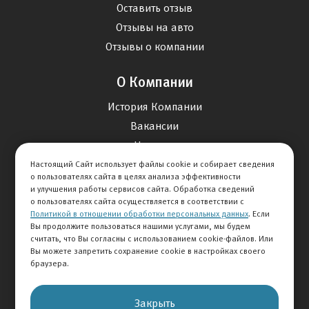
Оставить отзыв
Отзывы на авто
Отзывы о компании
О Компании
История Компании
Вакансии
Новости
Настоящий Сайт использует файлы cookie и собирает сведения
о пользователях сайта в целях анализа эффективности
Карта сайта
и улучшения работы сервисов сайта. Обработка сведений
о пользователях сайта осуществляется в соответствии с
Политикой в отношении обработки персональных данных
. Если
Контакты
Вы продолжите пользоваться нашими услугами, мы будем
считать, что Вы согласны с использованием cookie-файлов. Или
Вы можете запретить сохранение cookie в настройках своего
+7 495 234-33-66
браузера.
Клиентская служба
Закрыть
© 2026 АВТОМИР