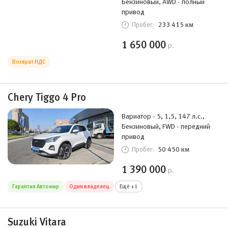
Бензиновый, AWD - полный
привод
233 415 км
Пробег:
1 650 000
р.
Возврат НДС
Chery Tiggo 4 Pro
Вариатор - 5, 1,5, 147 л.с.,
Бензиновый, FWD - передний
привод
50 450 км
Пробег:
1 390 000
р.
Гарантия Автомир
Один владелец
Ещё +1
Suzuki Vitara