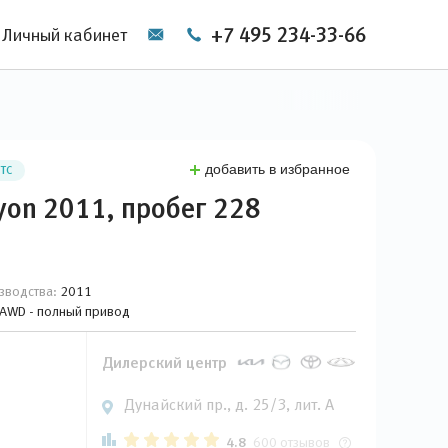
+7 495 234-33-66
Личный кабинет
добавить в избранное
ПТС
yon 2011, пробег 228
зводства:
2011
, AWD - полный привод
Дилерский центр
Дунайский пр., д. 25/3, лит. А
4.8
600 отзывов