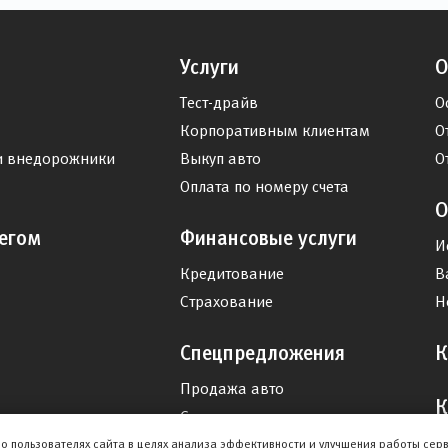
Услуги
О
Тест-драйв
О
Корпоративным клиентам
О
и внедорожники
Выкуп авто
О
Оплата по номеру счета
О
егом
Финансовые услуги
И
Кредитование
В
Страхование
Н
Спецпредложения
К
Продажа авто
К
Сервис
Дисконтная программа
о пользователях сайта в целях анализа эффективности и улучшения работы сер