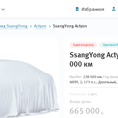
Избранное
ряд SsangYong
Actyon
SsangYong Actyon
Один владелец
Оригинал 
SsangYong Act
000 км
Пробег:
228 000 км,
Год прои
АКПП, 2, 175 л.с., Дизельный
В наличии:
1 авто
Ваша цена:
665 000
р.