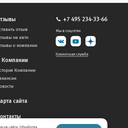
тзывы
+7 495 234-33-66
ставить отзыв
Мы в соцсетях
тзывы на авто
тзывы о компании
Клиентская служба
 Компании
стория Компании
акансии
овости
арта сайта
онтакты
висов сайта. Обработка