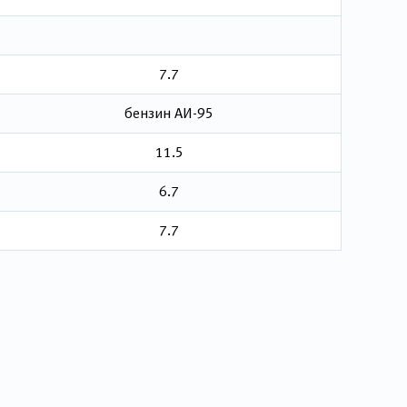
7.7
бензин АИ-95
11.5
6.7
7.7