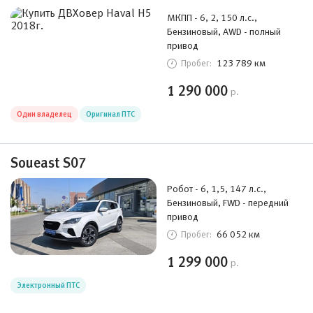
МКПП - 6, 2, 150 л.с.,
Бензиновый, AWD - полный
привод
123 789 км
Пробег:
1 290 000
р.
Один владелец
Оригинал ПТС
Soueast S07
Робот - 6, 1,5, 147 л.с.,
Бензиновый, FWD - передний
привод
66 052 км
Пробег:
1 299 000
р.
Электронный ПТС