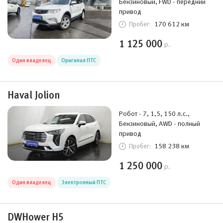
Бензиновый, FWD - передний
привод
170 612 км
Пробег:
1 125 000
р.
Один владелец
Оригинал ПТС
Haval Jolion
Робот - 7, 1,5, 150 л.с.,
Бензиновый, AWD - полный
привод
158 238 км
Пробег:
1 250 000
р.
Один владелец
Электронный ПТС
DWHower H5